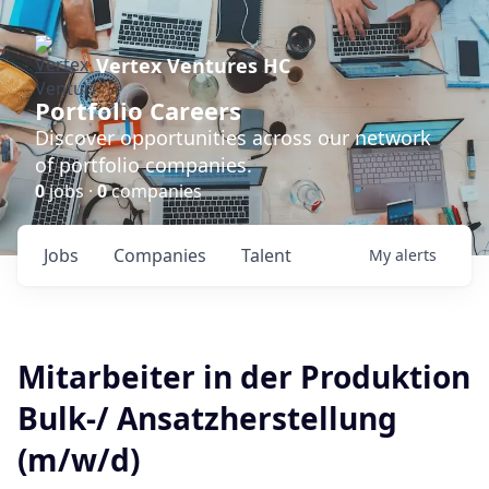
Vertex Ventures HC
Portfolio Careers
Discover opportunities across our network
of portfolio companies.
0
jobs ·
0
companies
Jobs
Companies
Talent
My
alerts
Mitarbeiter in der Produktion
Bulk-/ Ansatzherstellung
(m/w/d)