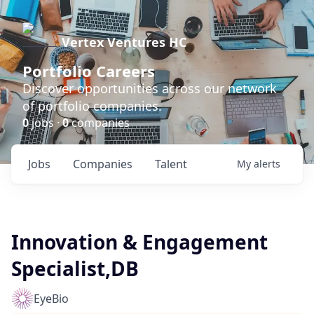
Vertex Ventures HC
Portfolio Careers
Discover opportunities across our network
of portfolio companies.
0
jobs ·
0
companies
Jobs
Companies
Talent
My
alerts
Innovation & Engagement
Specialist,DB
EyeBio