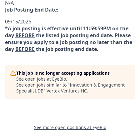
N/A
Job Posting End Date:
09/15/2026
*A job posting is effective until 11:59:59PM on the
day
BEFORE
the listed job posting end date. Please
ensure you apply to a job posting no later than the
day
BEFORE
the job posting end date.
This job is no longer accepting applications
See open jobs at
EyeBio
.
See open jobs similar to "
Innovation & Engagement
Specialist,DB
"
Vertex Ventures HC
.
See more open positions at
EyeBio