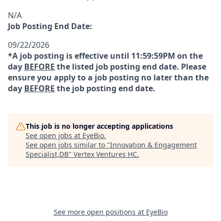
N/A
Job Posting End Date:
09/22/2026
*A job posting is effective until 11:59:59PM on the
day
BEFORE
the listed job posting end date. Please
ensure you apply to a job posting no later than the
day
BEFORE
the job posting end date.
This job is no longer accepting applications
See open jobs at
EyeBio
.
See open jobs similar to "
Innovation & Engagement
Specialist,DB
"
Vertex Ventures HC
.
See more open positions at
EyeBio