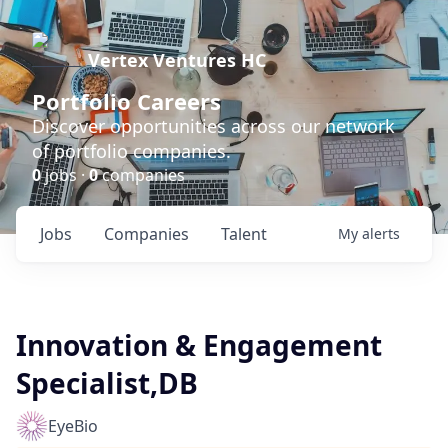
Vertex Ventures HC
Portfolio Careers
Discover opportunities across our network
of portfolio companies.
0
jobs ·
0
companies
Jobs
Companies
Talent
My
alerts
Innovation & Engagement
Specialist,DB
EyeBio