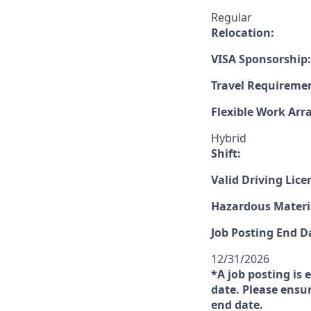
Regular
Relocation:
VISA Sponsorship:
Travel Requireme
Flexible Work Ar
Hybrid
Shift:
Valid Driving Lice
Hazardous Materia
Job Posting End D
12/31/2026
*A job posting is 
date. Please ensur
end date.