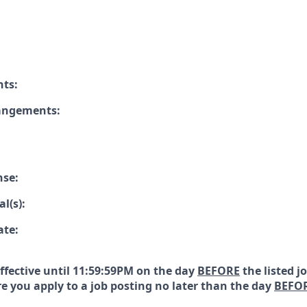
nts:
rangements:
nse:
l(s):
ate:
effective until 11:59:59PM on the day
BEFORE
the listed j
e you apply to a job posting no later than the day
BEFO