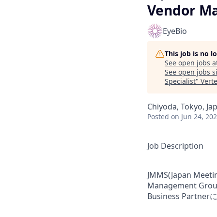
Vendor Ma
EyeBio
This job is no 
See open jobs a
See open jobs si
Specialist
"
Vert
Chiyoda, Tokyo, Ja
Posted
on Jun 24, 20
Job Description
JMMS(Japan Meeti
Management Group 
Business Par