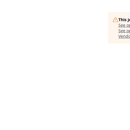
This 
See o
See op
Vendo