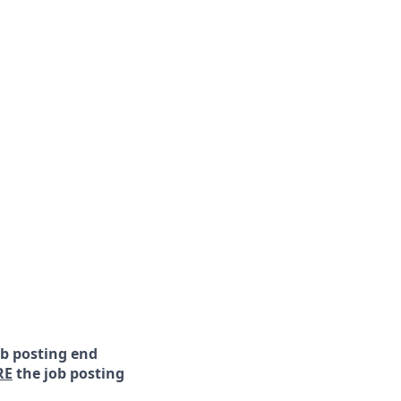
ob posting end
RE
the job posting