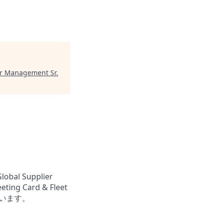
or Management Sr.
obal Supplier
ting Card & Fleet
しています。