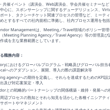
催・共催イベント（講演会、Web講演会、学会共催セミナーな
心に、スポンサーシップに関するデューデリジェンス、Virtual 
ポート、タクシーチケット関連プロセスの管理など、ミーティ
めとするすべての社内規程に準拠し、社内プロセス運用を包括
 & Vendor Managementは、Meeting／Travel領域のポリ
eting Planning Agency／Travel Agency）等の管
作成を主な業務範囲としています。
る職務内容：
Categoryにおけるグローバルプログラム・戦略及びグローバル担
ocalへのアダプション、展開、導入の際の課題解決等
lanning agencyへの期待を定義し、それらを達成するためのKP
出及び対応案策定・導入
/Vendorとの戦略的パートナーシップの関係構築・維持・発展へ
周辺プロセスの熟知とそれら知見を活かした各種イニシアティ
サポートやマネジメント