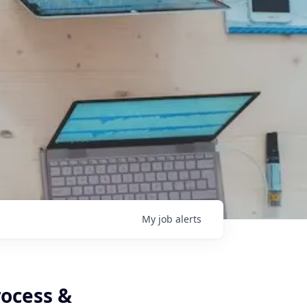
My
job
alerts
ocess &