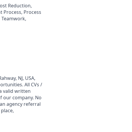
st Reduction,
t Process, Process
, Teamwork,
Rahway, NJ, USA,
tunities. All CVs /
 valid written
 of our company. No
 an agency referral
 place,