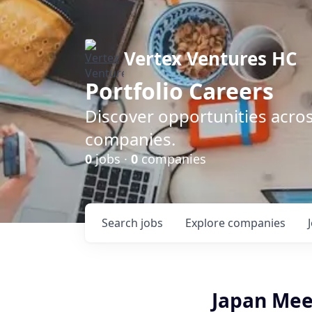
Vertex Ventures HC
Portfolio Careers
Discover opportunities acros
companies.
0
jobs ·
0
companies
Search
jobs
Explore
companies
Japan Mee