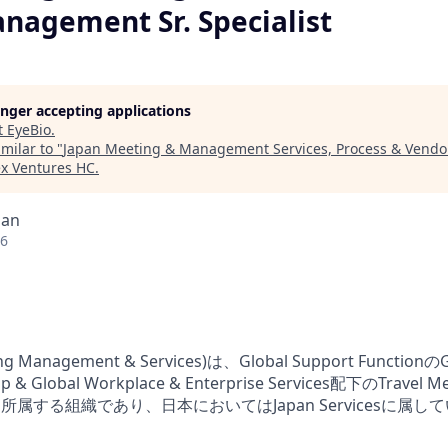
nagement Sr. Specialist
longer accepting applications
t
EyeBio
.
milar to "
Japan Meeting & Management Services, Process & Vend
ex Ventures HC
.
pan
26
ng Management & Services)は、Global Support FunctionのGl
& Global Workplace & Enterprise Services配下のTravel Mee
tnerに所属する組織であり、日本においてはJapan Servicesに属