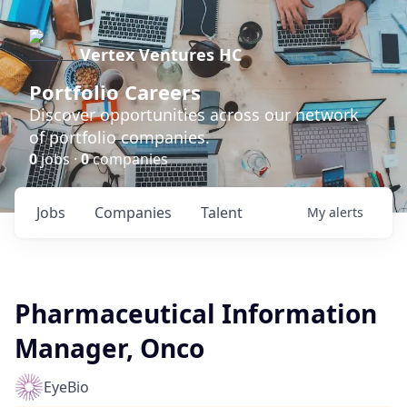
Vertex Ventures HC
Portfolio Careers
Discover opportunities across our network
of portfolio companies.
0
jobs ·
0
companies
Jobs
Companies
Talent
My
alerts
Pharmaceutical Information
Manager, Onco
EyeBio