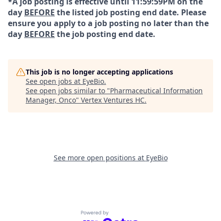
*A job posting is effective until 11:59:59PM on the
day
BEFORE
the listed job posting end date. Please
ensure you apply to a job posting no later than the
day
BEFORE
the job posting end date.
This job is no longer accepting applications
See open jobs at
EyeBio
.
See open jobs similar to "
Pharmaceutical Information
Manager, Onco
"
Vertex Ventures HC
.
See more open positions at
EyeBio
Powered by Getro.com