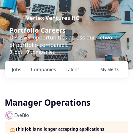
Vertex Ventures HC
Portfolio Careers
Discover opportunities across our network
of portfolio companies.
0
jobs ·
0
companies
Jobs
Companies
Talent
My
alerts
Manager Operations
EyeBio
This job is no longer accepting applications