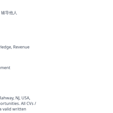
；辅导他人
wledge, Revenue
gement
Rahway, NJ, USA,
tunities. All CVs /
 valid written