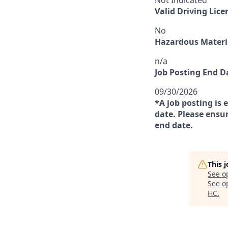
Not Indicated
Valid Driving Lice
No
Hazardous Materia
n/a
Job Posting End D
09/30/2026
*A job posting is 
date. Please ensur
end date.
This 
See o
See op
HC
.