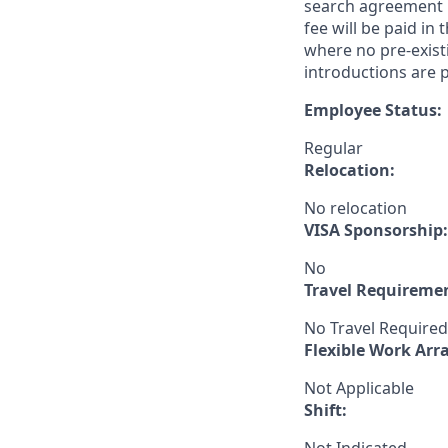
search agreement i
fee will be paid in
where no pre-exist
introductions are p
Employee Status:
Regular
Relocation:
No relocation
VISA Sponsorship:
No
Travel Requireme
No Travel Required
Flexible Work Ar
Not Applicable
Shift: