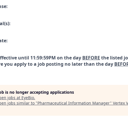
nse:
l(s):
ate:
effective until 11:59:59PM on the day
BEFORE
the listed j
e you apply to a job posting no later than the day
BEFO
job is no longer accepting applications
pen jobs at
EyeBio
.
en jobs similar to "
Pharmaceutical Information Manager
"
Vertex 