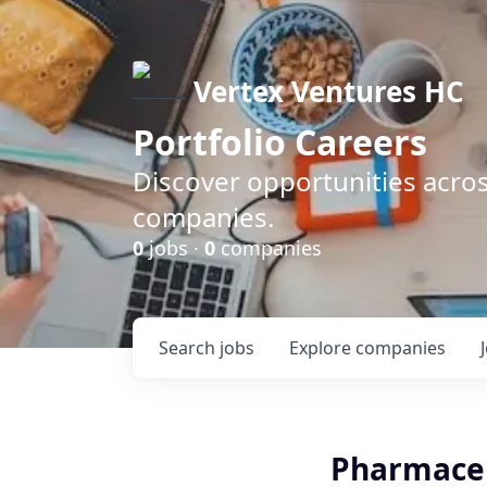
Vertex Ventures HC
Portfolio Careers
Discover opportunities acros
companies.
0
jobs ·
0
companies
Search
jobs
Explore
companies
Pharmaceu