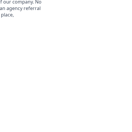
 of our company. No
 an agency referral
 place,