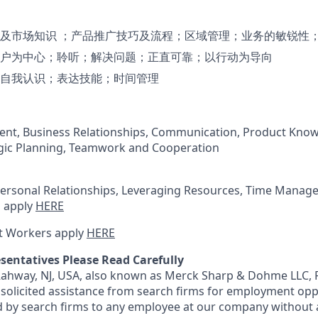
及市场知识 ；产品推广技巧及流程；区域管理；业务的敏锐性
户为中心；聆听；解决问题；正直可靠；以行动为导向
自我认识；表达技能；时间管理
t, Business Relationships, Communication, Product Kno
egic Planning, Teamwork and Cooperation
rpersonal Relationships, Leveraging Resources, Time Mana
 apply
HERE
t Workers apply
HERE
sentatives Please Read Carefully
 Rahway, NJ, USA, also known as Merck Sharp & Dohme LLC, 
solicited assistance from search firms for employment oppor
by search firms to any employee at our company without a