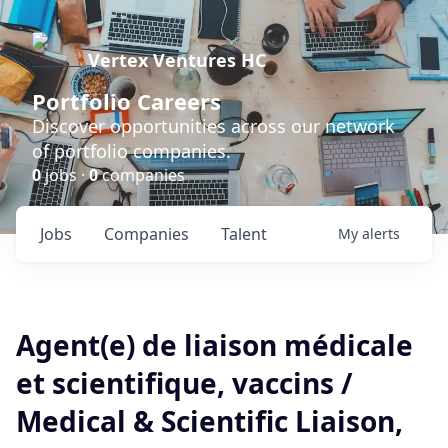
Vertex Ventures HC
Portfolio Careers
Discover opportunities across our network
of portfolio companies.
0
jobs ·
0
companies
Jobs
Companies
Talent
My
alerts
Agent(e) de liaison médicale
et scientifique, vaccins /
Medical & Scientific Liaison,