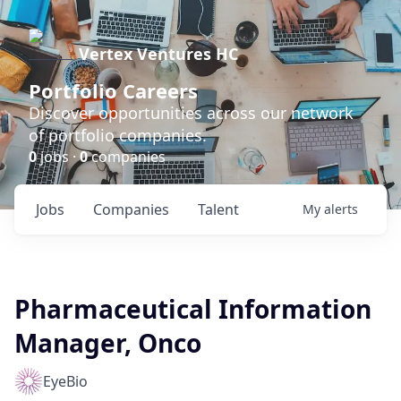
Vertex Ventures HC
Portfolio Careers
Discover opportunities across our network
of portfolio companies.
0
jobs ·
0
companies
Jobs
Companies
Talent
My
alerts
Pharmaceutical Information
Manager, Onco
EyeBio