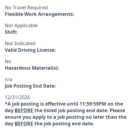
No Travel Required
Flexible Work Arrangements:
Not Applicable
Shift:
Not Indicated
Valid Driving License:
No
Hazardous Material(s):
n/a
Job Posting End Date:
12/31/2026
*A job posting is effective until 11:59:59PM on the
day
BEFORE
the listed job posting end date. Please
ensure you apply to a job posting no later than the
day
BEFORE
the job posting end date.