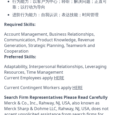
行为能力：以客户为中心；聆听；解决问题；正直可
靠；以行动为导向
进阶行为能力：自我认识；表达技能；时间管理
Required Skills:
Account Management, Business Relationships,
Communication, Product Knowledge, Revenue
Generation, Strategic Planning, Teamwork and
Cooperation
Preferred Skills:
Adaptability, Interpersonal Relationships, Leveraging
Resources, Time Management
Current Employees apply
HERE
Current Contingent Workers apply
HERE
Search Firm Representatives Please Read Carefully
Merck & Co., Inc., Rahway, NJ, USA, also known as
Merck Sharp & Dohme LLC, Rahway, NJ, USA, does not
accept unsolicited assistance from search firms for