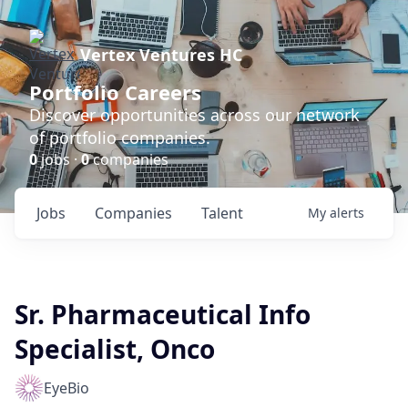
Vertex Ventures HC
Portfolio Careers
Discover opportunities across our network
of portfolio companies.
0
jobs ·
0
companies
Jobs
Companies
Talent
My
alerts
Sr. Pharmaceutical Info
Specialist, Onco
EyeBio