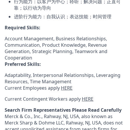
行为能力：以客户为中心；聆听；解决问题；正直可
靠；以行动为导向
进阶行为能力：自我认识；表达技能；时间管理
Required Skills:
Account Management, Business Relationships,
Communication, Product Knowledge, Revenue
Generation, Strategic Planning, Teamwork and
Cooperation
Preferred Skills:
Adaptability, Interpersonal Relationships, Leveraging
Resources, Time Management
Current Employees apply
HERE
Current Contingent Workers apply
HERE
Search Firm Representatives Please Read Carefully
Merck & Co., Inc., Rahway, NJ, USA, also known as
Merck Sharp & Dohme LLC, Rahway, NJ, USA, does not
accept unsolicited assistance from search firms for