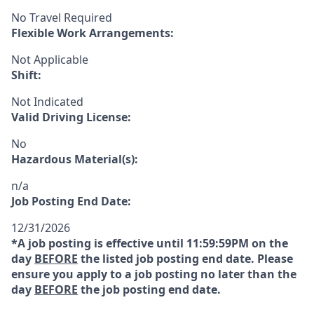
No Travel Required
Flexible Work Arrangements:
Not Applicable
Shift:
Not Indicated
Valid Driving License:
No
Hazardous Material(s):
n/a
Job Posting End Date:
12/31/2026
*A job posting is effective until 11:59:59PM on the
day
BEFORE
the listed job posting end date. Please
ensure you apply to a job posting no later than the
day
BEFORE
the job posting end date.