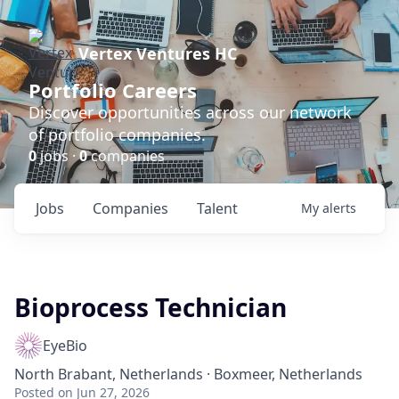
Vertex Ventures HC
Portfolio Careers
Discover opportunities across our network
of portfolio companies.
0
jobs ·
0
companies
Jobs
Companies
Talent
My
alerts
Bioprocess Technician
EyeBio
North Brabant, Netherlands · Boxmeer, Netherlands
Posted
on Jun 27, 2026