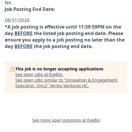
NA
Job Posting End Date:
08/31/2026
*A job posting is effective until 11:59:59PM on the
day
BEFORE
the listed job posting end date. Please
ensure you apply to a job posting no later than the
day
BEFORE
the job posting end date.
This job is no longer accepting applications
See open jobs at
EyeBio
.
See open jobs similar to "
Innovation & Engagement
Specialist, Onco
"
Vertex Ventures HC
.
See more open positions at
EyeBio