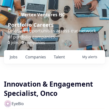
Vertex Ventures HC
Portfolio Careers
Discover opportunities across our network
of portfolio companies.
0
jobs ·
0
companies
Jobs
Companies
Talent
My
alerts
Innovation & Engagement
Specialist, Onco
EyeBio