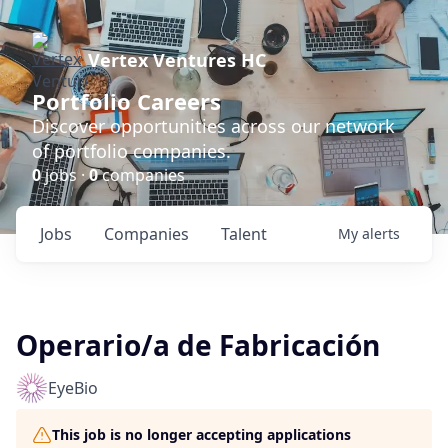
Vertex Ventures HC
Portfolio Careers
Discover opportunities across our network
of portfolio companies.
0
jobs ·
0
companies
Jobs
Companies
Talent
My
alerts
Operario/a de Fabricación
EyeBio
This job is no longer accepting applications