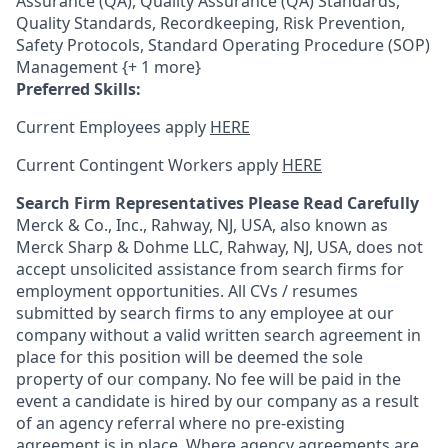
Assurance (QA), Quality Assurance (QA) Standards,
Quality Standards, Recordkeeping, Risk Prevention,
Safety Protocols, Standard Operating Procedure (SOP)
Management {+ 1 more}
Preferred Skills:
Current Employees apply
HERE
Current Contingent Workers apply
HERE
Search Firm Representatives Please Read Carefully
Merck & Co., Inc., Rahway, NJ, USA, also known as
Merck Sharp & Dohme LLC, Rahway, NJ, USA, does not
accept unsolicited assistance from search firms for
employment opportunities. All CVs / resumes
submitted by search firms to any employee at our
company without a valid written search agreement in
place for this position will be deemed the sole
property of our company. No fee will be paid in the
event a candidate is hired by our company as a result
of an agency referral where no pre-existing
agreement is in place. Where agency agreements are