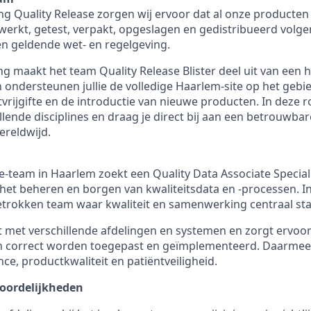
ng Quality Release zorgen wij ervoor dat al onze producte
erkt, getest, verpakt, opgeslagen en gedistribueerd volg
n geldende wet- en regelgeving.
ng maakt het team Quality Release Blister deel uit van een 
 ondersteunen jullie de volledige Haarlem-site op het gebie
vrijgifte en de introductie van nieuwe producten. In deze r
lende disciplines en draag je direct bij aan een betrouwbar
reldwijd.
e-team in Haarlem zoekt een Quality Data Associate Speciali
n het beheren en borgen van kwaliteitsdata en -processen. In
betrokken team waar kwaliteit en samenwerking centraal st
ct met verschillende afdelingen en systemen en zorgt ervoor
nen correct worden toegepast en geïmplementeerd. Daarmee 
ce, productkwaliteit en patiëntveiligheid.
oordelijkheden