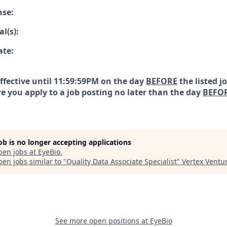
nse:
l(s):
ate:
effective until 11:59:59PM on the day
BEFORE
the listed j
e you apply to a job posting no later than the day
BEFO
job is no longer accepting applications
pen jobs at
EyeBio
.
en jobs similar to "
Quality Data Associate Specialist
"
Vertex Ventu
See more open positions at
EyeBio