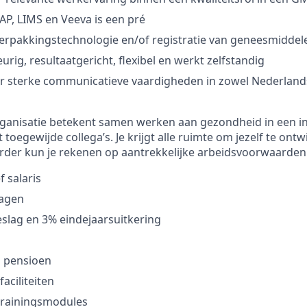
AP, LIMS en Veeva is een pré
 verpakkingstechnologie en/of registratie van geneesmiddele
rig, resultaatgericht, flexibel en werkt zelfstandig
er sterke communicatieve vaardigheden in zowel Nederlands
ganisatie betekent samen werken aan gezondheid in een in
egewijde collega’s. Je krijgt alle ruimte om jezelf te ontw
 Verder kun je rekenen op aantrekkelijke arbeidsvoorwaarden
f salaris
dagen
slag en 3% eindejaarsuitkering
d pensioen
aciliteiten
trainingsmodules