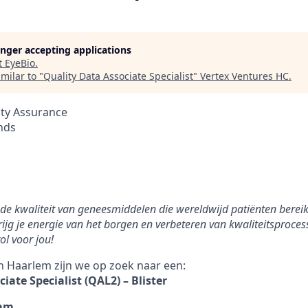
longer accepting applications
t
EyeBio
.
milar to "
Quality Data Associate Specialist
"
Vertex Ventures HC
.
ity Assurance
nds
n de kwaliteit van geneesmiddelen die wereldwijd patiënten berei
rijg je energie van het borgen en verbeteren van kwaliteitsproces
ol voor jou!
in Haarlem zijn we op zoek naar een:
iate Specialist (QAL2) – Blister
eam