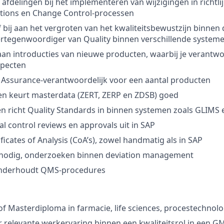
afdelingen bij het implementeren van wijzigingen in richtlij
ations en Change Control-processen
ef bij aan het vergroten van het kwaliteitsbewustzijn binnen
ertegenwoordiger van Quality binnen verschillende system
aan introducties van nieuwe producten, waarbij je verantwo
specten
y Assurance-verantwoordelijk voor een aantal producten
 en keurt masterdata (ZERT, ZERP en ZDSB) goed
en richt Quality Standards in binnen systemen zoals GLIMS
al control reviews en approvals uit in SAP
ificates of Analysis (CoA’s), zowel handmatig als in SAP
en nodig, onderzoeken binnen deviation management
n onderhoudt QMS-procedures
of Masterdiploma in farmacie, life sciences, procestechnol
r relevante werkervaring binnen een kwaliteitsrol in een