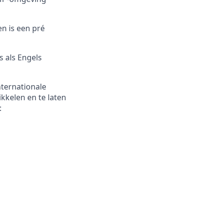
n is een pré
 als Engels
ternationale
ikkelen en te laten
: