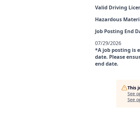
Valid Driving Lice
Hazardous Materia
Job Posting End D
07/29/2026
*A job posting is 
date. Please ensur
end date.
This 
See o
See op