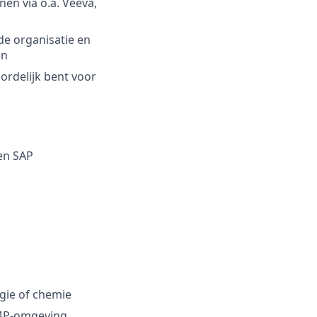
nen via o.a. Veeva,
 de organisatie en
en
ordelijk bent voor
 en SAP
ogie of chemie
 GMP-omgeving