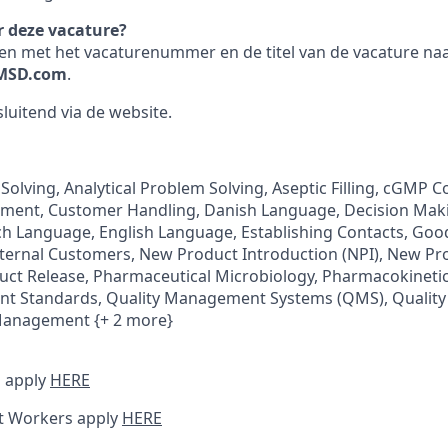
r deze vacature?
en met het vacaturenummer en de titel van de vacature naa
MSD.com
.
sluitend via de website.
Solving, Analytical Problem Solving, Aseptic Filling, cGMP 
ent, Customer Handling, Danish Language, Decision Maki
 Language, English Language, Establishing Contacts, Go
nternal Customers, New Product Introduction (NPI), New Pr
ct Release, Pharmaceutical Microbiology, Pharmacokinetics
t Standards, Quality Management Systems (QMS), Quality 
Management {+ 2 more}
 apply
HERE
t Workers apply
HERE