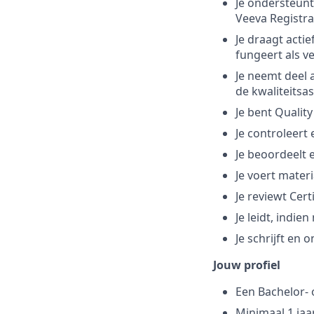
Je ondersteunt 
Veeva Registr
Je draagt acti
fungeert als v
Je neemt deel 
de kwaliteitsa
Je bent Qualit
Je controleert
Je beoordeelt 
Je voert materi
Je reviewt Cert
Je leidt, indi
Je schrijft e
Jouw profiel
Een Bachelor- 
Minimaal 1 jaa