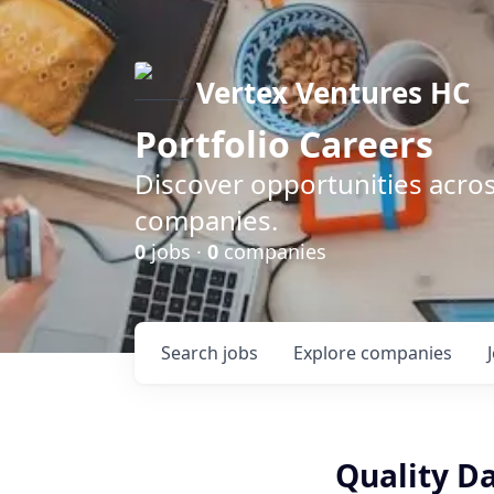
Vertex Ventures HC
Portfolio Careers
Discover opportunities acros
companies.
0
jobs ·
0
companies
Search
jobs
Explore
companies
Quality Da