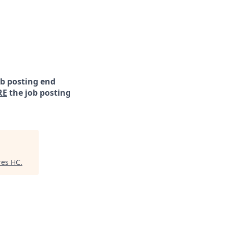
ob posting end
RE
the job posting
res HC
.