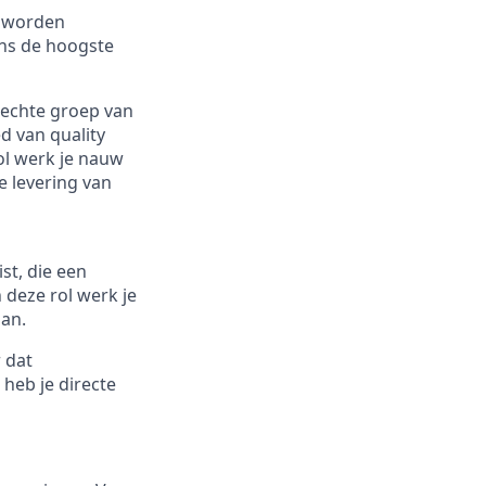
n worden
ens de hoogste
hechte groep van
d van quality
ol werk je nauw
e levering van
st, die een
 deze rol werk je
aan.
 dat
heb je directe