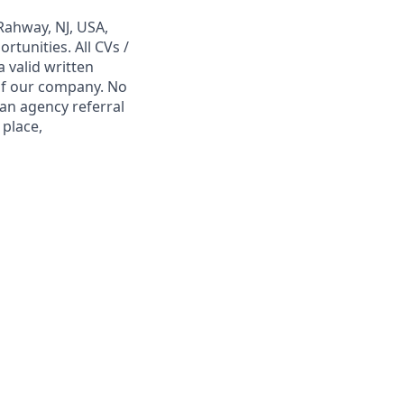
Rahway, NJ, USA,
tunities. All CVs /
 valid written
 of our company. No
 an agency referral
 place,