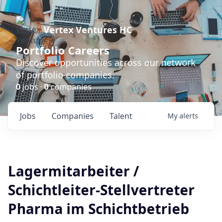
Vertex Ventures HC
Portfolio Careers
Discover opportunities across our network
of portfolio companies.
0
jobs ·
0
companies
Jobs
Companies
Talent
My
alerts
Lagermitarbeiter /
Schichtleiter-Stellvertreter
Pharma im Schichtbetrieb