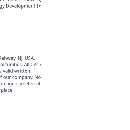
tegy Development {+
Rahway, NJ, USA,
tunities. All CVs /
 valid written
 of our company. No
 an agency referral
 place,