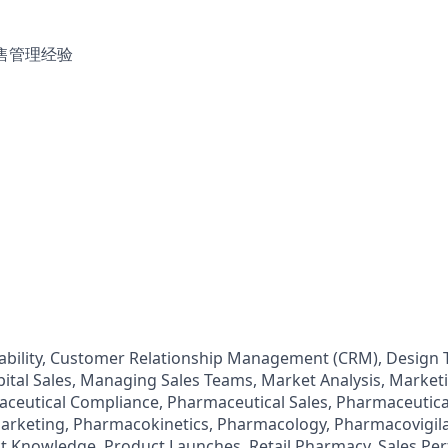
售管理经验
tability, Customer Relationship Management (CRM), Design
al Sales, Managing Sales Teams, Market Analysis, Marketi
ceutical Compliance, Pharmaceutical Sales, Pharmaceutica
arketing, Pharmacokinetics, Pharmacology, Pharmacovigil
t Knowledge, Product Launches, Retail Pharmacy, Sales Per