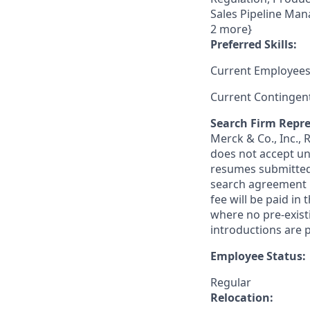
Sales Pipeline Man
2 more}
Preferred Skills:
Current Employees
Current Contingen
Search Firm Repre
Merck & Co., Inc.,
does not accept un
resumes submitted 
search agreement i
fee will be paid in
where no pre-exist
introductions are p
Employee Status:
Regular
Relocation: