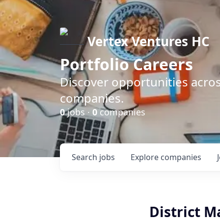
Vertex Ventures HC
Portfolio Careers
Discover opportunities acros
companies.
0
jobs ·
0
companies
Search
jobs
Explore
companies
District M