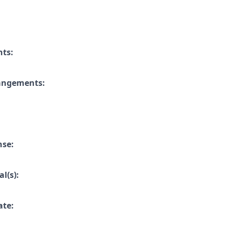
nts:
rangements:
nse:
l(s):
ate: