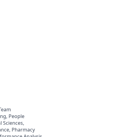
 Team
ng, People
l Sciences,
ance, Pharmacy
formance Analysis,