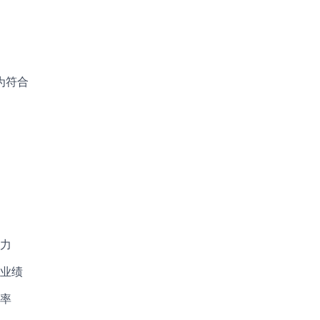
为符合
力
业绩
率