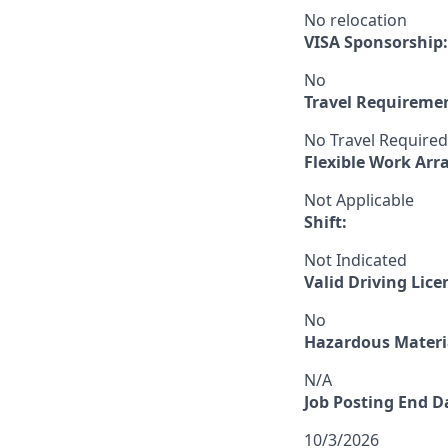
No relocation
VISA Sponsorship:
No
Travel Requireme
No Travel Required
Flexible Work Ar
Not Applicable
Shift:
Not Indicated
Valid Driving Lice
No
Hazardous Materia
N/A
Job Posting End D
10/3/2026