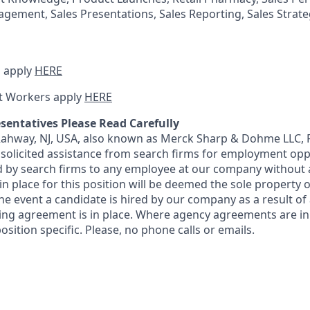
agement, Sales Presentations, Sales Reporting, Sales Stra
 apply
HERE
t Workers apply
HERE
sentatives Please Read Carefully
 Rahway, NJ, USA, also known as Merck Sharp & Dohme LLC, 
solicited assistance from search firms for employment oppor
by search firms to any employee at our company without a
n place for this position will be deemed the sole property
 the event a candidate is hired by our company as a result of
ing agreement is in place. Where agency agreements are in
osition specific. Please, no phone calls or emails.