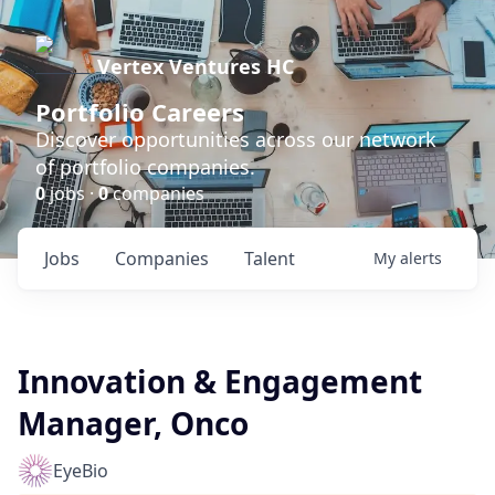
Vertex Ventures HC
Portfolio Careers
Discover opportunities across our network
of portfolio companies.
0
jobs ·
0
companies
Jobs
Companies
Talent
My
alerts
Innovation & Engagement
Manager, Onco
EyeBio