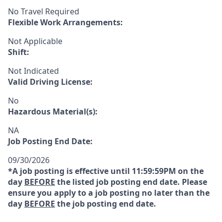
No Travel Required
Flexible Work Arrangements:
Not Applicable
Shift:
Not Indicated
Valid Driving License:
No
Hazardous Material(s):
NA
Job Posting End Date:
09/30/2026
*A job posting is effective until 11:59:59PM on the
day
BEFORE
the listed job posting end date. Please
ensure you apply to a job posting no later than the
day
BEFORE
the job posting end date.