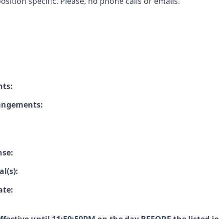
osition specific. Please, no phone calls or emails.
nts:
rangements:
nse:
l(s):
ate: