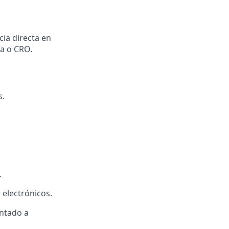
cia directa en
ca o CRO.
s.
.
 electrónicos.
ntado a