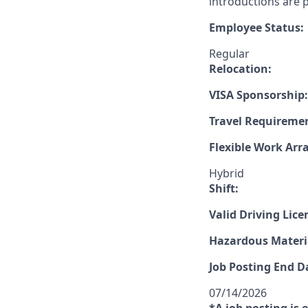
introductions are p
Employee Status:
Regular
Relocation:
VISA Sponsorship:
Travel Requireme
Flexible Work Ar
Hybrid
Shift:
Valid Driving Lice
Hazardous Materia
Job Posting End D
07/14/2026