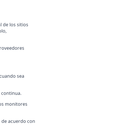
de los sitios
lo,
proveedores
 cuando sea
a continua.
vos monitores
ón de acuerdo con