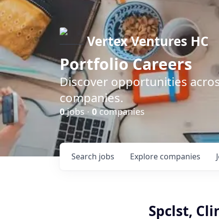
Vertex Ventures HC
Portfolio Careers
Discover opportunities acros
companies.
0
jobs ·
0
companies
Search
jobs
Explore
companies
Spclst, Cl