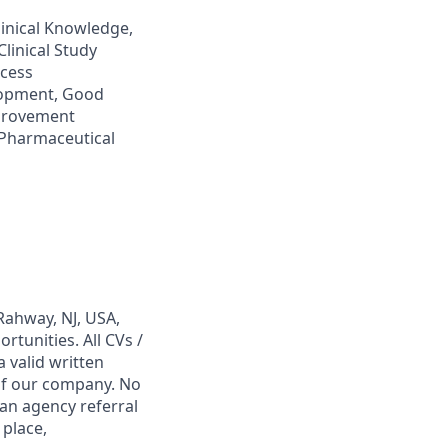
linical Knowledge,
Clinical Study
ocess
elopment, Good
mprovement
 Pharmaceutical
Rahway, NJ, USA,
tunities. All CVs /
 valid written
 of our company. No
 an agency referral
 place,