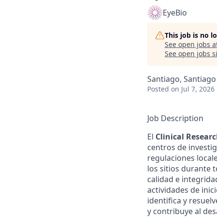
EyeBio
This job is no 
See open jobs a
See open jobs si
Santiago, Santiago
Posted
on Jul 7, 2026
Job Description
El
Clinical Resear
centros de investi
regulaciones local
los sitios durante 
calidad e integrid
actividades de ini
identifica y resuel
y contribuye al des