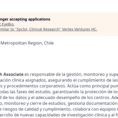
longer accepting applications
t
EyeBio
.
milar to "
Spclst, Clinical Research
"
Vertex Ventures HC
.
 Metropolitan Region, Chile
ch Associate
es responsable de la gestión, monitoreo y supe
gación clínica asignados, asegurando el cumplimiento de l
es y procedimientos corporativos. Actúa como principal pu
todas las fases del estudio, garantizando la protección de los
ad de los datos y el adecuado desempeño de los centros. A
cio, monitoreo y cierre de estudios, gestiona documentación 
ve riesgos de calidad y cumplimiento, colabora con equipos 
arrollo de nuevas capacidades de investigación clínica y al 