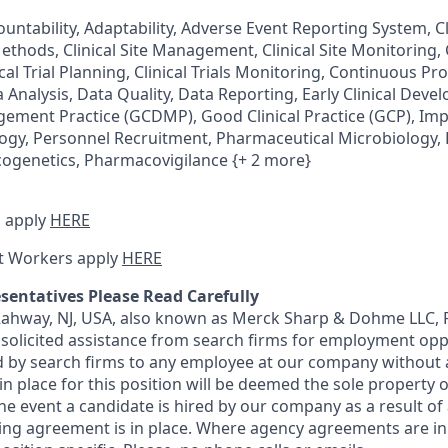
ountability, Adaptability, Adverse Event Reporting System, C
ethods, Clinical Site Management, Clinical Site Monitoring, 
l Trial Planning, Clinical Trials Monitoring, Continuous Pr
Analysis, Data Quality, Data Reporting, Early Clinical Dev
gement Practice (GCDMP), Good Clinical Practice (GCP), I
logy, Personnel Recruitment, Pharmaceutical Microbiology,
ogenetics, Pharmacovigilance {+ 2 more}
 apply
HERE
t Workers apply
HERE
sentatives Please Read Carefully
 Rahway, NJ, USA, also known as Merck Sharp & Dohme LLC, 
solicited assistance from search firms for employment oppor
by search firms to any employee at our company without a
n place for this position will be deemed the sole property
 the event a candidate is hired by our company as a result of
ing agreement is in place. Where agency agreements are in