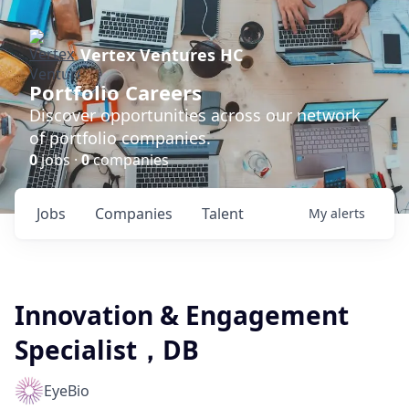
Vertex Ventures HC
Portfolio Careers
Discover opportunities across our network
of portfolio companies.
0
jobs ·
0
companies
Jobs
Companies
Talent
My
alerts
Innovation & Engagement
Specialist，DB
EyeBio