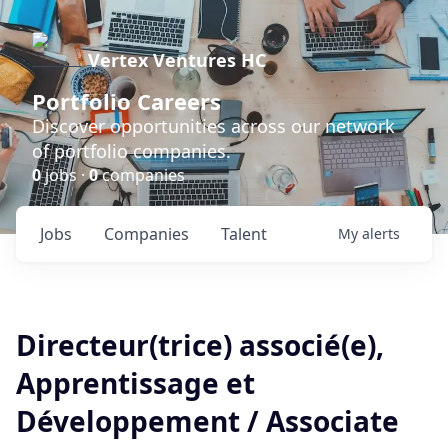
Vertex Ventures HC
Portfolio Careers
Discover opportunities across our network
of portfolio companies.
0
jobs ·
0
companies
Jobs
Companies
Talent
My
alerts
Directeur(trice) associé(e),
Apprentissage et
Développement / Associate