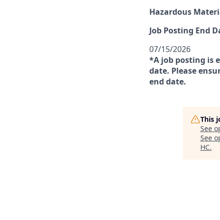
Hazardous Materia
Job Posting End D
07/15/2026
*A job posting is 
date. Please ensur
end date.
This 
See o
See op
HC
.