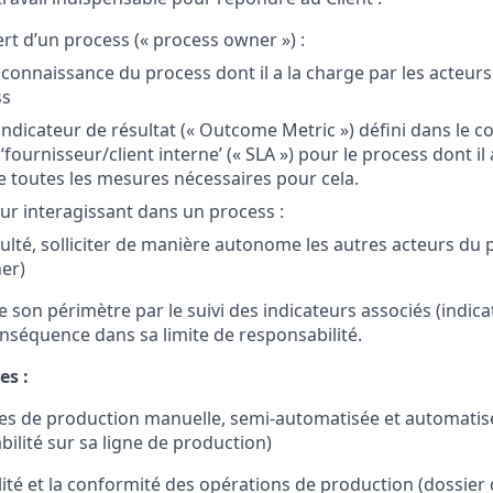
ert d’un process (« process owner ») :
 connaissance du process dont il a la charge par les acteurs
ss
indicateur de résultat (« Outcome Metric ») défini dans le c
ournisseur/client interne’ (« SLA ») pour le process dont il a
re toutes les mesures nécessaires pour cela.
eur interagissant dans un process :
iculté, solliciter de manière autonome les autres acteurs du
er)
 de son périmètre par le suivi des indicateurs associés (indic
onséquence dans sa limite de responsabilité.
es :
nes de production manuelle, semi-automatisée et automatis
ilité sur sa ligne de production)
ilité et la conformité des opérations de production (dossier 