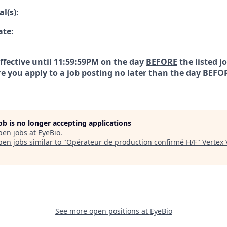
l(s):
ate:
effective until 11:59:59PM on the day
BEFORE
the listed j
e you apply to a job posting no later than the day
BEFO
job is no longer accepting applications
pen jobs at
EyeBio
.
en jobs similar to "
Opérateur de production confirmé H/F
"
Vertex
See more open positions at
EyeBio