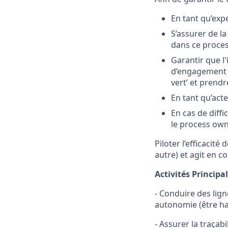
En tant qu’exp
S’assurer de la
dans ce proce
Garantir que l'
d’engagement ‘f
vert’ et prend
En tant qu’act
En cas de diff
le process own
Piloter l’efficacité
autre) et agit en c
Activités Principal
- Conduire des lig
autonomie (être hab
- Assurer la traçab