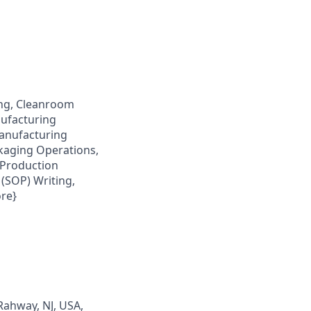
ing, Cleanroom
ufacturing
Manufacturing
kaging Operations,
 Production
(SOP) Writing,
ore}
Rahway, NJ, USA,