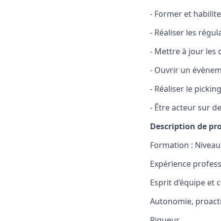
- Former et habilit
- Réaliser les régu
- Mettre à jour le
- Ouvrir un évèneme
- Réaliser le picki
- Être acteur sur d
Description de prof
Formation : Nivea
Expérience profess
Esprit d’équipe et
Autonomie, proacti
Rigueur