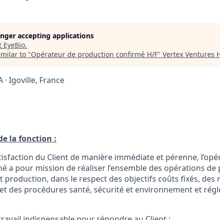
longer accepting applications
t
EyeBio
.
milar to "
Opérateur de production confirmé H/F
"
Vertex Ventures 
A · Igoville, France
e la fonction :
tisfaction du Client de manière immédiate et pérenne, l’opé
é a pour mission de réaliser l’ensemble des opérations de 
t production, dans le respect des objectifs coûts fixés, des r
s et des procédures santé, sécurité et environnement et ré
 travail indispensable pour répondre au Client :