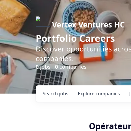
Vertex Ventures HC
Portfolio Careers
Discover opportunities acros
companies.
0
jobs ·
0
companies
Search
jobs
Explore
companies
Opérateur