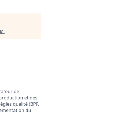
HC
.
rateur de
production et des
ègles qualité (BPF,
glementation du