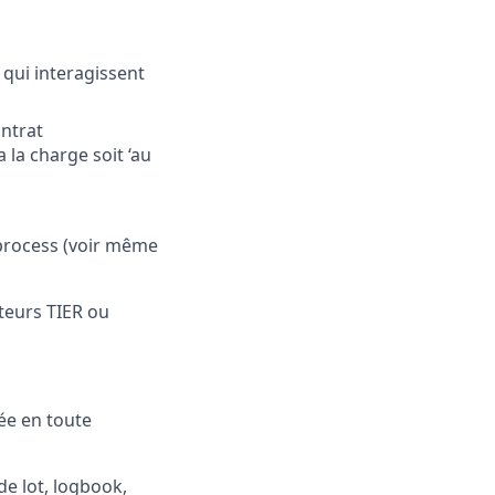
 qui interagissent
ontrat
 la charge soit ‘au
 process (voir même
ateurs TIER ou
ée en toute
de lot, logbook,