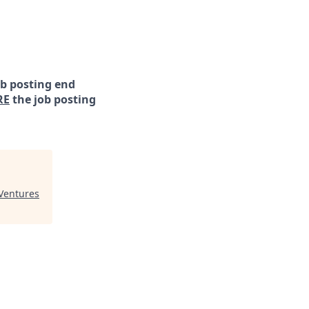
ob posting end
RE
the job posting
 Ventures