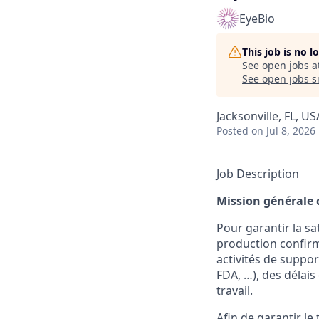
EyeBio
This job is no 
See open jobs a
See open jobs si
Jacksonville, FL, US
Posted
on Jul 8, 2026
Job Description
Mission générale d
Pour garantir la sa
production confirm
activités de suppor
FDA, …), des délai
travail.
Afin de garantir le