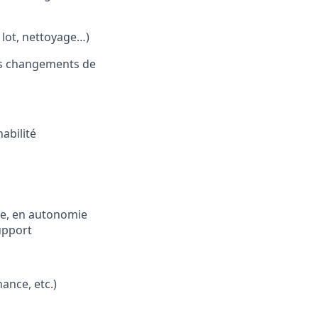
 lot, nettoyage…)
les changements de
habilité
ue, en autonomie
support
ance, etc.)