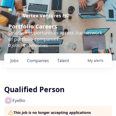
Vertex Ventures HC
Portfolio Careers
Discover opportunities across our network
of portfolio companies.
0
jobs ·
0
companies
Jobs
Companies
Talent
My
alerts
Qualified Person
EyeBio
This job is no longer accepting applications